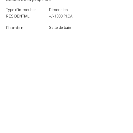
Type d'immeuble
Dimension
RESIDENTIAL
+/-1000 PI.CA.
Chambre
Salle de bain
2
1
Année de
Plancher
construction
2025
1
Emplacement de la propriété
60 Rue Principale, Grenville, QC, Canada